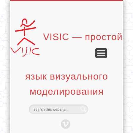
ЭЛЕМЕНТЫ ЯЗЫКА
ЧТО ТАКОЕ VISIC?
ПРИНЦИПЫ VISIC
ДИАГРАММЫ
СТАТЬИ
VISIC — простой
язык визуального
моделирования