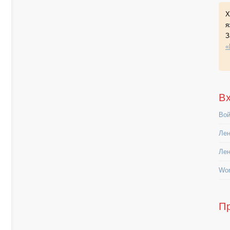
Х
я
З
«
В
Вой
Лен
Лен
Wor
П