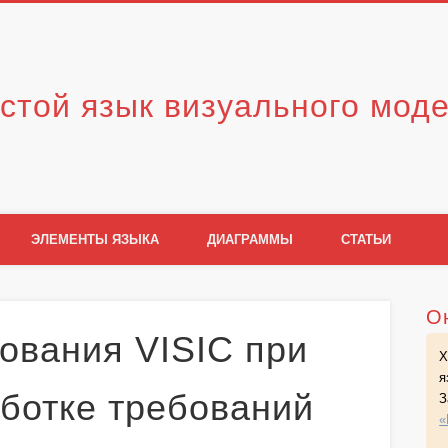
стой язык визуального мод
ЭЛЕМЕНТЫ ЯЗЫКА
ДИАГРАММЫ
СТАТЬИ
О
ования VISIC при
Х
я
аботке требований
З
«