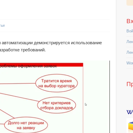
В
тьи
Вой
Лен
чи автоматизации демонстрируется использование
азработке требований.
Лен
Wor
П