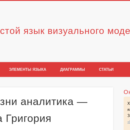
стой язык визуального мод
ЭЛЕМЕНТЫ ЯЗЫКА
ДИАГРАММЫ
СТАТЬИ
О
зни аналитика —
Х
я
а Григория
З
«