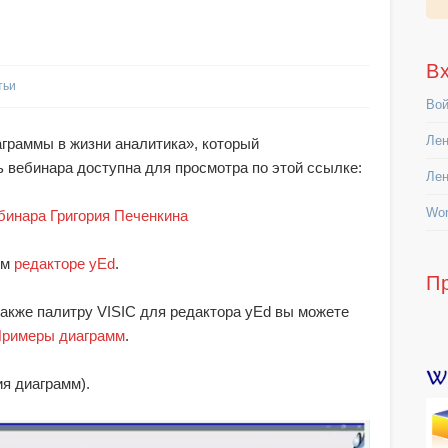
В
тьи
Вой
Лен
аграммы в жизни аналитика», который
ь вебинара доступна для просмотра по этой ссылке:
Лен
Wor
бинара Григория Печенкина
ом
редакторе yEd
.
П
акже палитру VISIC для редактора yEd вы можете
римеры диаграмм
.
я диаграмм).