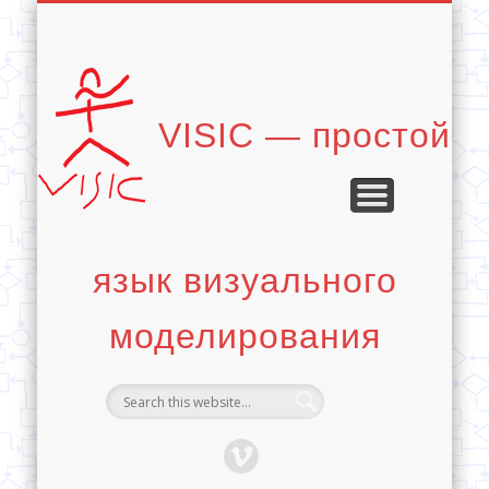
ЭЛЕМЕНТЫ ЯЗЫКА
ЧТО ТАКОЕ VISIC?
ПРИНЦИПЫ VISIC
ДИАГРАММЫ
СТАТЬИ
VISIC — простой
язык визуального
моделирования